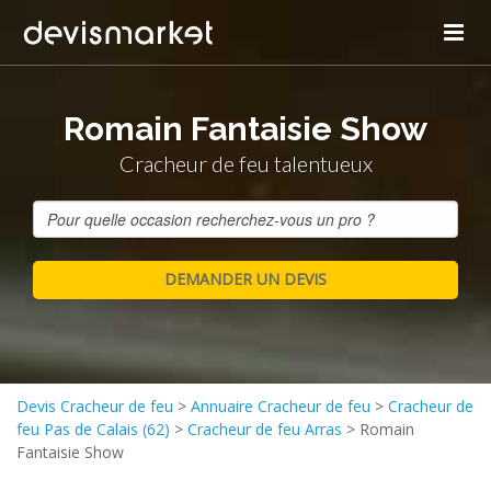
Romain Fantaisie Show
Cracheur de feu talentueux
Devis Cracheur de feu
>
Annuaire Cracheur de feu
>
Cracheur de
feu Pas de Calais (62)
>
Cracheur de feu Arras
>
Romain
Fantaisie Show