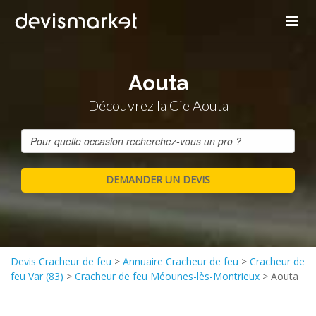
Aouta
Découvrez la Cie Aouta
Devis Cracheur de feu
>
Annuaire Cracheur de feu
>
Cracheur de
feu Var (83)
>
Cracheur de feu Méounes-lès-Montrieux
>
Aouta